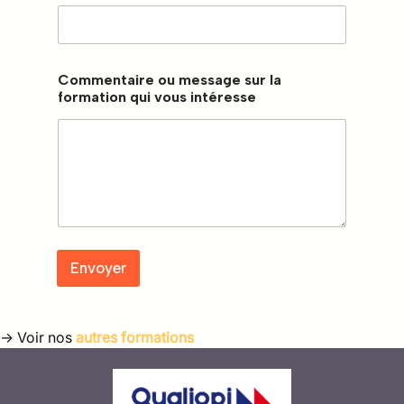
o
u
s
E
-
Commentaire ou message sur la
m
formation qui vous intéresse
a
i
l
Envoyer
-> Voir nos
autres formations